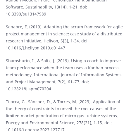
Software. Sustainability, 13(14), 1-21. doi:
10.3390/su13147989
Senabre, E. (2019). Adapting the scrum framework for agile
project management in science: case study of a distributed
research initiative. Heliyon, 5(3), 1-34. doi:
10.1016/j.heliyon.2019.e01447
Shamshurin, I., & Saltz, J. (2019). Using a coach to improve
team performance when the team uses a Kanban process
methodology. International Journal of Information Systems
and Project Management, 7(2), 61–77. doi:
10.12821/ijispm070204
Tilocca, G., Sánchez, D., & Torres, M. (2023). Application of
the theory of constraints to unveil the root causes of the
limited market penetration of micro gas turbine systems.
Energy and Environmental Science, 278(21), 1-15. doi:
10.1016/j.energy.2023.127717