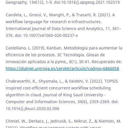
Geography, 134(12), 1-9. doi:10.1016/j.apgeog.2021.102519
Candela, L., Grossi, V., Manghi, P., & Trasarti, R. (2021). A
workflow language for research e-infrastructures.
International Journal of Data Science and Analytics, 11, 361–
376. doi: 10.1007/s41060-020-00237-x
Castellano, L. (2019). Kanban. Metodología para aumentar la
eficiencia de los procesos. 3C Tecnología. Glosas de
innovación aplicadas a la pyme,, 8(1), 30-41. Recuperado de:
https://dialnet.unirioja.es/servlet/articulo?codigo=6866058
Chakravarthi, K., Shyamala, L., & Vaidehi, V. (2022). TOPSIS
inspired cost-efficient concurrent workflow scheduling
algorithm in cloud. Journal of King Saud University -
Computer and Information Sciences, 34(6), 2359-2369. doi:
10.1016/j.jksuci.2020.02.006
Chmiel, W., Derkacz, J., Jedrusik, S., Mikrut, Z., & Niemiec, M.
(2022). Workflow management system with smart