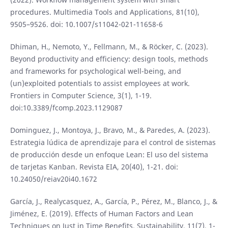
procedures. Multimedia Tools and Applications, 81(10),
9505–9526. doi: 10.1007/s11042-021-11658-6
Dhiman, H., Nemoto, Y., Fellmann, M., & Röcker, C. (2023).
Beyond productivity and efficiency: design tools, methods
and frameworks for psychological well-being, and
(un)exploited potentials to assist employees at work.
Frontiers in Computer Science, 3(1), 1-19.
doi:10.3389/fcomp.2023.1129087
Dominguez, J., Montoya, J., Bravo, M., & Paredes, A. (2023).
Estrategia lúdica de aprendizaje para el control de sistemas
de producción desde un enfoque Lean: El uso del sistema
de tarjetas Kanban. Revista EIA, 20(40), 1-21. doi:
10.24050/reiav20i40.1672
García, J., Realycasquez, A., García, P., Pérez, M., Blanco, J., &
Jiménez, E. (2019). Effects of Human Factors and Lean
Techniques on Just in Time Benefits. Sustainability, 11(7), 1-