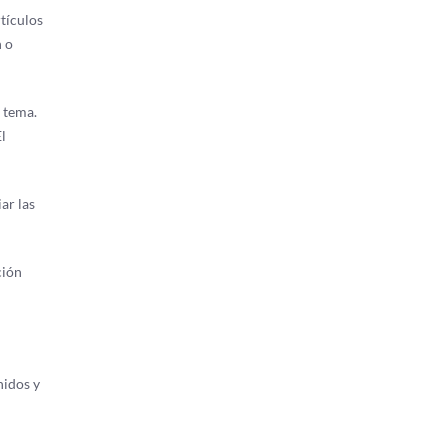
rtículos
n o
 tema.
l
ar las
ción
nidos y