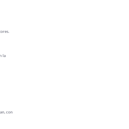
tores.
n la
an, con