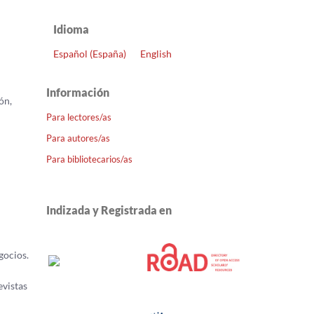
Open
Journal
Idioma
Systems
Español (España)
English
Información
ón,
Para lectores/as
Para autores/as
Para bibliotecarios/as
Indizada y Registrada en
gocios.
evistas