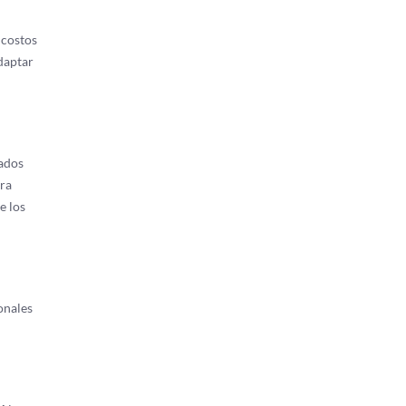
 costos
daptar
cados
ara
e los
onales