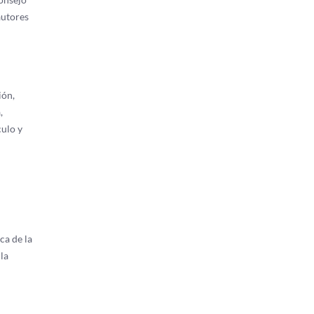
autores
ión,
,
culo y
ca de la
la