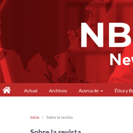
.
Actual
Archivos
Acerca de
Ética y B
Inicio
/
Sobre la revista
Sobre la revista