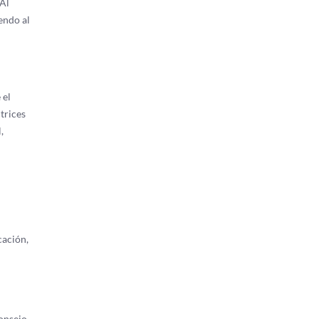
 Al
endo al
 el
trices
,
cación,
consejo