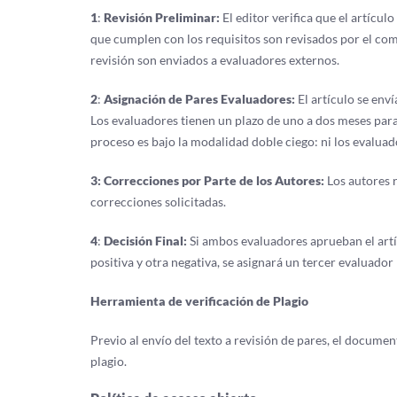
1
:
Revisión Preliminar:
El editor verifica que el artículo
que cumplen con los requisitos son revisados por el comi
revisión son enviados a evaluadores externos.
2
:
Asignación de Pares Evaluadores:
El artículo se env
Los evaluadores tienen un plazo de uno a dos meses para 
proceso es bajo la modalidad doble ciego: ni los evaluad
3: Correcciones por Parte de los Autores:
Los autores r
correcciones solicitadas.
4
:
Decisión Final:
Si ambos evaluadores aprueban el artíc
positiva y otra negativa, se asignará un tercer evaluador 
Herramienta de verificación de Plagio
Previo al envío del texto a revisión de pares, el docume
plagio.