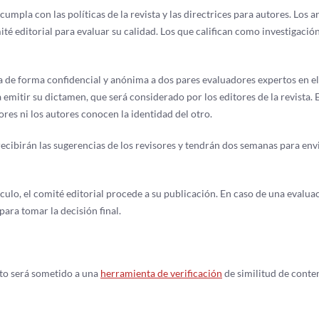
 cumpla con las políticas de la revista y las directrices para autores. Los a
té editorial para evaluar su calidad. Los que califican como investigació
ía de forma confidencial y anónima a dos pares evaluadores expertos en el
emitir su dictamen, que será considerado por los editores de la revista. E
ores ni los autores conocen la identidad del otro.
ecibirán las sugerencias de los revisores y tendrán dos semanas para envi
ulo, el comité editorial procede a su publicación. En caso de una evalua
para tomar la decisión final.
nto será sometido a una
herramienta de verificación
de similitud de conte