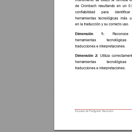
de 
Cron
bach 
resultando 
e
n 
un  0.
confiabilidad 
para 
identificar 
herramientas 
tecnológicas 
m
ás 
u
en la traducción y su correcto uso.  
Dimensión 
1:
Reconoce 
herramientas 
tecnológicas 
traducciones e interpretaciones. 
Dimensión  
2:
  Utiliza  correctament
herramientas 
tecnológicas 
traducciones e interpretaciones. 
Escuela de Postgrado Neumann  