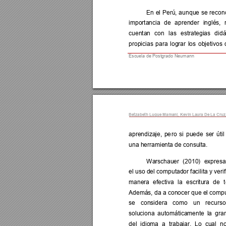
En 
el 
Perú, 
a
unque 
se 
recon
importancia 
de 
aprender 
inglés, 
cuentan 
con 
las 
e
strategias 
didá
propicias 
para 
lograr 
l
os 
objetivos 
Escuela de Postgrado Neumann  
Betzabeth Luque 
Mamani, Kevi
n Laura De
 La Cruz
aprendizaje, 
pe
ro 
si 
puede 
ser 
ú
til
una herramienta de consulta. 
W
ar
schauer 
(2010) 
expresa
el uso del compu
tador facilita y veri
manera 
efectiva 
la 
escritura 
de 
Además, da a co
nocer que el comp
se 
considera 
como 
un 
recu
rso
soluciona 
a
utomáticamente 
la 
gra
del 
idioma 
a 
trabajar. 
Lo 
cual 
no