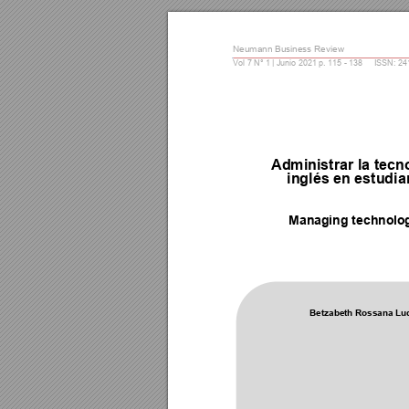
Neumann Business Re
view 
Vol 7 N° 1 | Junio 2021 p. 
11
5 - 
13
8     ISSN: 2
Administrar la tecn
inglés en estudi
a
Managing techno
lo
Betzabeth Rossana Lu