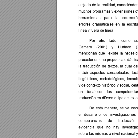
alejado 
de 
la 
realidad, 
co
nociéndos
muchos programas 
y extensiones o
herramientas 
para 
la 
correcció
errores 
gramaticales  e
n 
la  escritu
línea y fuera de línea. 
Por 
otro 
lado, 
como 
se
Gamero 
(2001) 
y 
Hurtado 
(
mencionan 
que 
existe 
la 
necesid
proceder 
en una 
propuesta didáctic
la 
tradu
cción 
de 
textos, 
la 
cual 
de
incluir 
asp
ectos 
conceptuales, 
text
lingüísticos,  metodológicos, 
te
cnol
y de co
ntexto histórico 
y social, 
cen
en 
fortalecer 
las 
competencia
traducción en diferente tipo de texto
De 
esta 
manera, 
se 
ve 
nec
el 
desarrollo 
d
e 
investigaciones 
competencias 
de 
traducción. 
evidencia 
que 
no
hay 
investiga
sobre 
las 
mismas 
a 
nivel 
nacion
al 
y