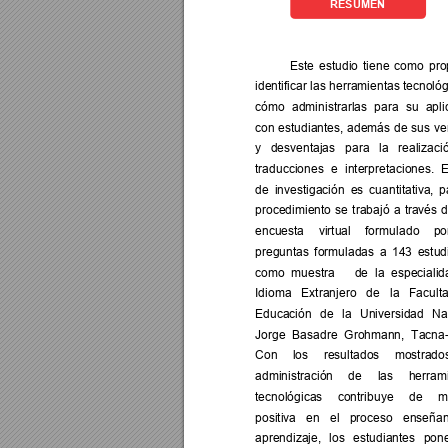
RESUMEN 
Este 
estudio 
tiene 
como 
pro
identificar las 
herramientas tecnológ
cómo 
administrarlas 
para 
su 
apli
con 
estudiantes, 
además 
de 
sus 
ve
y 
desventajas 
p
ara 
la 
realizaci
traducciones 
e 
interpretaciones. 
E
de 
investigación 
es 
cuantitativa, 
p
procedimiento 
se 
trabajó 
a 
tr
avés 
d
encuesta 
virtual 
formu
lado 
po
preguntas 
formuladas 
a 
143 
estud
como  muestra 
    de 
la  especialid
Idioma 
Extranjero 
de 
la 
Facu
lt
Educación 
de 
la 
Universidad 
Na
Jorge 
Basadre 
Groh
mann, 
Tacna-
Con 
los 
resultados 
mostrados
administración 
de 
las 
he
rram
tecnológicas 
contribuye 
de 
m
positiva 
en 
el 
proce
so 
enseñan
aprendizaje, 
los 
estudiantes 
pon