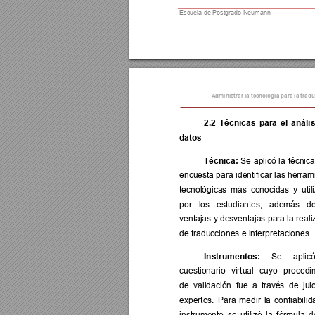
Escuela de Postgrado Neumann  
Administrar la te
cnología para
 la trad
2.2 
Técnicas 
para 
e
l 
anális
datos 
Técnica:
Se
aplicó 
la 
técnica
encuesta para 
identificar las herram
tecnológicas 
más 
conocidas 
y 
uti
por 
los 
estud
iantes,
además 
d
ventajas 
y desventajas 
para la 
reali
de traducciones e interpretaciones. 
Instrumentos:
Se 
ap
lic
cuestionario 
virtual 
cuyo 
procedi
de  validación  fue  a  trav
és  de  jui
expertos. 
Pa
ra 
medir 
la 
confiabilid
instrumento 
se 
utilizó 
la 
fórmula 
d