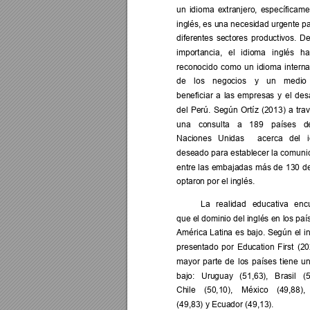
un 
idioma
extranjero, 
específicame
inglés, es 
una ne
cesidad urgente pa
diferentes 
sectores 
p
roductivos. 
De
importancia, 
el 
idioma 
inglés 
h
a
reconocido 
como 
un 
idioma 
interna
de 
los 
negocios 
y
un 
medio 
beneficiar 
a 
las 
empresas 
y 
el 
desa
del 
Perú. 
Según 
Ortíz
(2013) 
a 
tra
una 
consulta 
a 
189 
países 
d
Naciones 
Unidas 
acerca 
del 
deseado 
para 
esta
blec
er 
la 
com
uni
entre 
las 
embajadas 
más 
de 
130 
de
optaron por el inglés.  
La 
realidad 
educativa 
enc
que el dominio del inglés en
 los paí
América 
Latina 
es 
bajo. 
Según 
el 
i
presentado 
p
or 
Education 
First 
(20
mayor 
parte 
de 
los 
países 
tiene 
u
bajo: 
Uruguay 
(51,63), 
B
rasil 
(5
Ch
ile 
(50,10), 
México 
(49,88), 
(49,83) y Ecuador (49,13). 