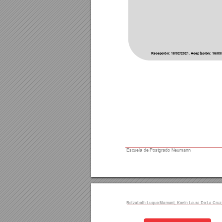
Recepción: 
18
/0
2/202
1. Aceptación: 
15
/
03
Escuela de Postgrado Neumann 
Betzabeth Luque 
Mamani, Kevi
n Laura De
 La Cruz