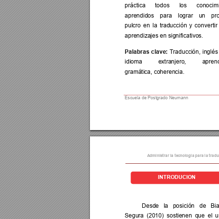
práctica 
todos 
los 
conocim
aprendidos 
para 
lograr 
un 
pr
pulcro 
en
la 
tra
ducción 
y 
con
vertir
aprendizajes en significativos. 
Palabras 
clave
: 
Traducción, 
inglés
idioma 
extranjero, 
apren
gramática, coherencia. 
Escuela de Postgrado Neumann  
Administrar la te
cnología para
 la trad
INTRODU
CIÓN 
cv
Desde 
la 
posición 
de 
Bi
Segura 
(2010) 
sostienen 
que 
el 
u