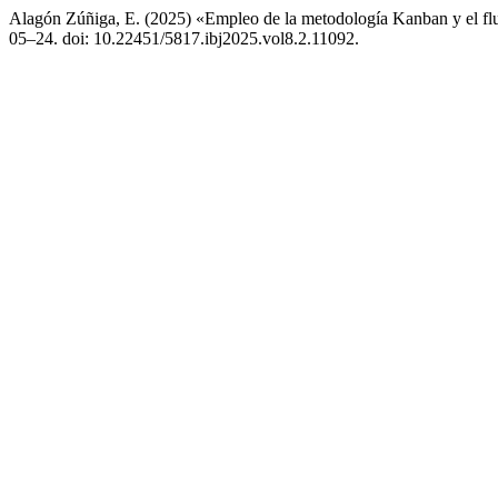
Alagón Zúñiga, E. (2025) «Empleo de la metodología Kanban y el flu
05–24. doi: 10.22451/5817.ibj2025.vol8.2.11092.